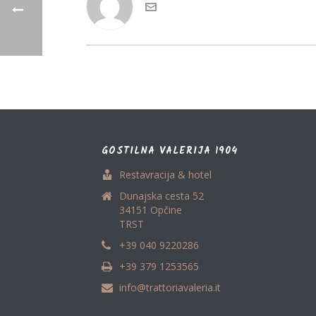
GOSTILNA VALERIJA 1904
Restavracija & hotel
Dunajska cesta 52
34151 Opčine
TRST
+39 040 9220286
+39 379 1253565
info@trattoriavaleria.it