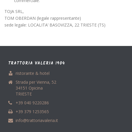
commerciale.
TOJA SRL,
TOM OBERDAN (legale rappresentante)
sede legale: LOCALITA’ BASOVIZZA, 22 TRIESTE (TS)
TRATTORIA VALERIA 1904
ristorante & hotel
Strada per Vienna, 52
34151 Opicina
TRIESTE
+39 040 9220286
+39 379 1253565
info@trattoriavaleria.it