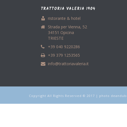
TRATTORIA VALERIA 1904
ristorante & hotel
Strada per Vienna, 52
34151 Opicina
TRIESTE
+39 040 9220286
+39 379 1253565
info@trattoriavaleria.it
Copyright All Rights Reserved © 2017 | photo deandubo