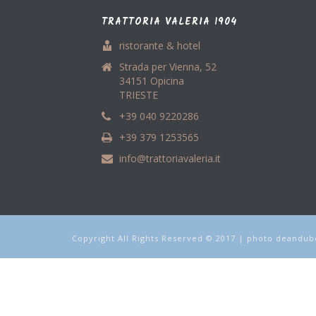
TRATTORIA VALERIA 1904
ristorante & hotel
Strada per Vienna, 52
34151 Opicina
TRIESTE
+39 040 9220286
+39 379 1253565
info@trattoriavaleria.it
Copyright All Rights Reserved © 2017 | photo deandubo