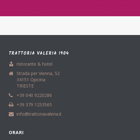
TRATTORIA VALERIA 1904
ristorante & hotel
Strada per Vienna, 52
34151 Opicina
TRIESTE
+39 040 9220286
+39 379 1253565
info@trattoriavaleria.it
ORARI