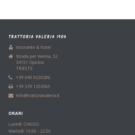
TRATTORIA VALERIA 1904
ristorante & hotel
Strada per Vienna, 52
34151 Opicina
TRIESTE
+39 040 9220286
+39 379 1253565
info@trattoriavaleria.it
ORARI
Lunedì: CHIUSO
Martedì: 19.00 - 22.00