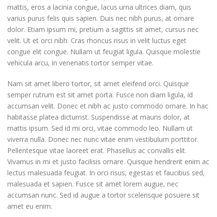
mattis, eros a lacinia congue, lacus urna ultrices diam, quis
varius purus felis quis sapien. Duis nec nibh purus, at ornare
dolor. Etiam ipsum mi, pretium a sagittis sit amet, cursus nec
velit. Ut et orci nibh. Cras rhoncus risus in velit luctus eget
congue elit congue. Nullam ut feugiat ligula. Quisque molestie
vehicula arcu, in venenatis tortor semper vitae.
Nam sit amet libero tortor, sit amet eleifend orci. Quisque
semper rutrum est sit amet porta. Fusce non diam ligula, id
accumsan velit. Donec et nibh ac justo commodo ornare. In hac
habitasse platea dictumst. Suspendisse at mauris dolor, at
mattis ipsum. Sed id mi orci, vitae commodo leo. Nullam ut
viverra nulla. Donec nec nunc vitae enim vestibulum porttitor.
Pellentesque vitae laoreet erat. Phasellus ac convallis elit.
Vivamus in mi et justo facilisis ornare. Quisque hendrerit enim ac
lectus malesuada feugiat. In orci risus, egestas et faucibus sed,
malesuada et sapien. Fusce sit amet lorem augue, nec
accumsan nunc. Sed id augue a tortor scelerisque posuere sit
amet eu enim.