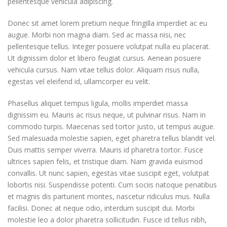
pellentesque vehicula adipiscing.
Donec sit amet lorem pretium neque fringilla imperdiet ac eu
augue. Morbi non magna diam. Sed ac massa nisi, nec
pellentesque tellus. Integer posuere volutpat nulla eu placerat.
Ut dignissim dolor et libero feugiat cursus. Aenean posuere
vehicula cursus. Nam vitae tellus dolor. Aliquam risus nulla,
egestas vel eleifend id, ullamcorper eu velit.
Phasellus aliquet tempus ligula, mollis imperdiet massa
dignissim eu. Mauris ac risus neque, ut pulvinar risus. Nam in
commodo turpis. Maecenas sed tortor justo, ut tempus augue.
Sed malesuada molestie sapien, eget pharetra tellus blandit vel.
Duis mattis semper viverra. Mauris id pharetra tortor. Fusce
ultrices sapien felis, et tristique diam. Nam gravida euismod
convallis. Ut nunc sapien, egestas vitae suscipit eget, volutpat
lobortis nisi. Suspendisse potenti. Cum sociis natoque penatibus
et magnis dis parturient montes, nascetur ridiculus mus. Nulla
facilisi. Donec at neque odio, interdum suscipit dui. Morbi
molestie leo a dolor pharetra sollicitudin. Fusce id tellus nibh,