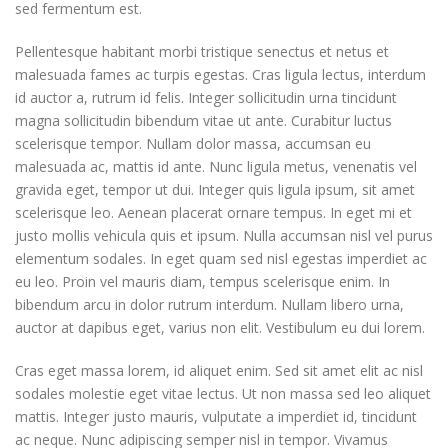
sed fermentum est.
Pellentesque habitant morbi tristique senectus et netus et
malesuada fames ac turpis egestas. Cras ligula lectus, interdum
id auctor a, rutrum id felis. Integer sollicitudin urna tincidunt
magna sollicitudin bibendum vitae ut ante. Curabitur luctus
scelerisque tempor. Nullam dolor massa, accumsan eu
malesuada ac, mattis id ante. Nunc ligula metus, venenatis vel
gravida eget, tempor ut dui. Integer quis ligula ipsum, sit amet
scelerisque leo. Aenean placerat ornare tempus. In eget mi et
justo mollis vehicula quis et ipsum. Nulla accumsan nisl vel purus
elementum sodales. In eget quam sed nisl egestas imperdiet ac
eu leo. Proin vel mauris diam, tempus scelerisque enim. In
bibendum arcu in dolor rutrum interdum. Nullam libero urna,
auctor at dapibus eget, varius non elit. Vestibulum eu dui lorem.
Cras eget massa lorem, id aliquet enim. Sed sit amet elit ac nisl
sodales molestie eget vitae lectus. Ut non massa sed leo aliquet
mattis. Integer justo mauris, vulputate a imperdiet id, tincidunt
ac neque. Nunc adipiscing semper nisl in tempor. Vivamus