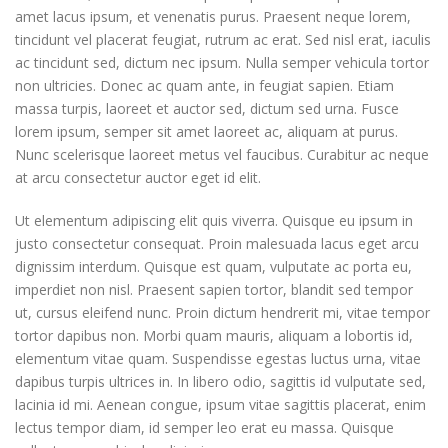
amet lacus ipsum, et venenatis purus. Praesent neque lorem,
tincidunt vel placerat feugiat, rutrum ac erat. Sed nisl erat, iaculis
ac tincidunt sed, dictum nec ipsum. Nulla semper vehicula tortor
non ultricies. Donec ac quam ante, in feugiat sapien. Etiam
massa turpis, laoreet et auctor sed, dictum sed urna. Fusce
lorem ipsum, semper sit amet laoreet ac, aliquam at purus.
Nunc scelerisque laoreet metus vel faucibus. Curabitur ac neque
at arcu consectetur auctor eget id elit.
Ut elementum adipiscing elit quis viverra. Quisque eu ipsum in
justo consectetur consequat. Proin malesuada lacus eget arcu
dignissim interdum. Quisque est quam, vulputate ac porta eu,
imperdiet non nisl. Praesent sapien tortor, blandit sed tempor
ut, cursus eleifend nunc. Proin dictum hendrerit mi, vitae tempor
tortor dapibus non. Morbi quam mauris, aliquam a lobortis id,
elementum vitae quam. Suspendisse egestas luctus urna, vitae
dapibus turpis ultrices in. In libero odio, sagittis id vulputate sed,
lacinia id mi. Aenean congue, ipsum vitae sagittis placerat, enim
lectus tempor diam, id semper leo erat eu massa. Quisque