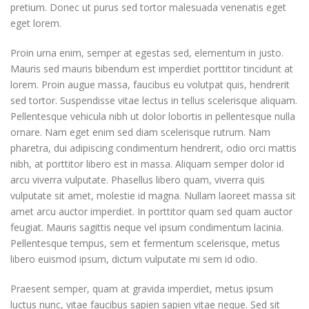
pretium. Donec ut purus sed tortor malesuada venenatis eget
eget lorem.
Proin urna enim, semper at egestas sed, elementum in justo.
Mauris sed mauris bibendum est imperdiet porttitor tincidunt at
lorem. Proin augue massa, faucibus eu volutpat quis, hendrerit
sed tortor. Suspendisse vitae lectus in tellus scelerisque aliquam.
Pellentesque vehicula nibh ut dolor lobortis in pellentesque nulla
ornare. Nam eget enim sed diam scelerisque rutrum. Nam
pharetra, dui adipiscing condimentum hendrerit, odio orci mattis
nibh, at porttitor libero est in massa. Aliquam semper dolor id
arcu viverra vulputate. Phasellus libero quam, viverra quis
vulputate sit amet, molestie id magna. Nullam laoreet massa sit
amet arcu auctor imperdiet. In porttitor quam sed quam auctor
feugiat. Mauris sagittis neque vel ipsum condimentum lacinia.
Pellentesque tempus, sem et fermentum scelerisque, metus
libero euismod ipsum, dictum vulputate mi sem id odio.
Praesent semper, quam at gravida imperdiet, metus ipsum
luctus nunc, vitae faucibus sapien sapien vitae neque. Sed sit